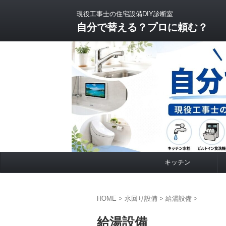
現役工事士の住宅設備DIY診断室
自分で替える？プロに頼む？
キッチン
HOME
>
水回り設備
>
給湯設備
>
給湯設備