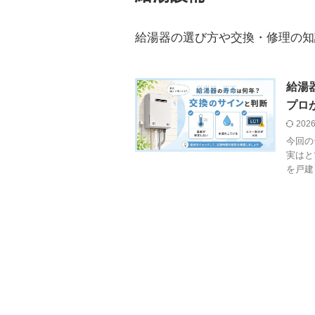
給湯器の選び方や交換・修理の知
給湯
プロ
2026
今回の
実はと
を戸建