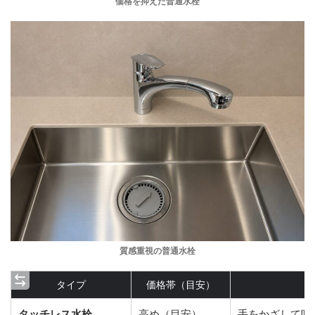
価格を抑えた普通水栓
質感重視の普通水栓
タイプ
価格帯（目安）
タッチレス水栓
高め（目安）
手をかざして吐